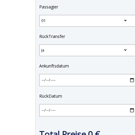
Passagier
RückTransfer
Ankunftsdatum
RückDatum
Total Preise
0
€