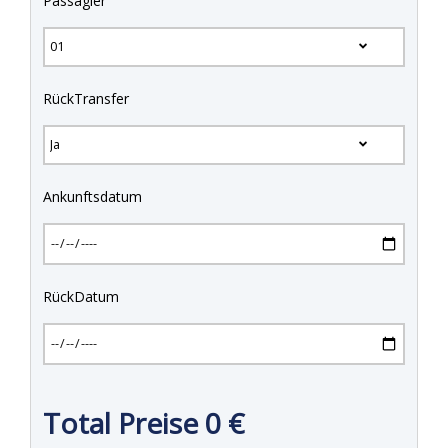
Passagier
RückTransfer
Ankunftsdatum
RückDatum
Total Preise
0
€