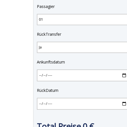
Passagier
RückTransfer
Ankunftsdatum
RückDatum
Total Preise
0
€