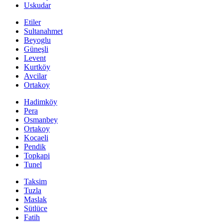
Uskudar
Etiler
Sultanahmet
Beyoglu
Güneşli
Levent
Kurtköy
Avcilar
Ortakoy
Hadimköy
Pera
Osmanbey
Ortakoy
Kocaeli
Pendik
Topkapi
Tunel
Taksim
Tuzla
Maslak
Sütlüce
Fatih