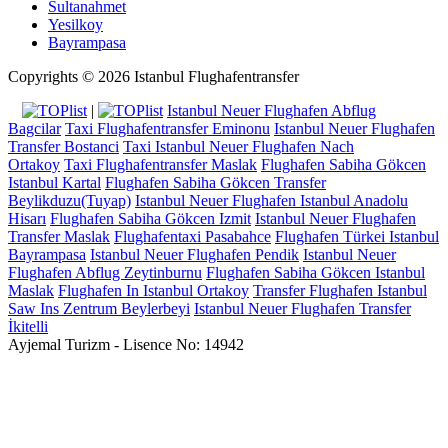
Sultanahmet
Yesilkoy
Bayrampasa
Copyrights © 2026 Istanbul Flughafentransfer
|
Istanbul Neuer Flughafen Abflug
Bagcilar
Taxi Flughafentransfer Eminonu
Istanbul Neuer Flughafen
Transfer Bostanci
Taxi Istanbul Neuer Flughafen Nach
Ortakoy
Taxi Flughafentransfer Maslak
Flughafen Sabiha Gökcen
Istanbul Kartal
Flughafen Sabiha Gökcen Transfer
Beylikduzu(Tuyap)
Istanbul Neuer Flughafen Istanbul Anadolu
Hisarı
Flughafen Sabiha Gökcen Izmit
Istanbul Neuer Flughafen
Transfer Maslak
Flughafentaxi Pasabahce
Flughafen Türkei Istanbul
Bayrampasa
Istanbul Neuer Flughafen Pendik
Istanbul Neuer
Flughafen Abflug Zeytinburnu
Flughafen Sabiha Gökcen Istanbul
Maslak
Flughafen In Istanbul Ortakoy
Transfer Flughafen Istanbul
Saw Ins Zentrum Beylerbeyi
Istanbul Neuer Flughafen Transfer
İkitelli
Ayjemal Turizm - Lisence No: 14942