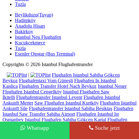
Tuzla
Beylikduzu(Tuyap)
Hadimköy
Anadolu Hisarı
Bakirkoy
Istanbul Neu Flughafen
Kucukcekmece
Tuzla
Esenler Otogar (Bus Terminal)
Copyrights © 2026 Istanbul Flughafentransfer
|
Flughafen Istanbul Sabiha Gökcen
Beykoz
Flughafentaxi Vom Güneşli
Flughafen In Istanbul
Kanlica
Flughafen Transfer Hotel Nach Beykoz
Istanbul Neuer
Flughafen Istanbul Cengelköy
Istanbul Flughafen Saw
İkitelli
Flughafentransfer Istanbul Levent
Flughafen Istanbul
Ankunft Merter
Saw Flughafen Istanbul Kurtköy
Flughafen Istanbul
Ankunft Şile
Flughafentransfer Istanbul Sabiha Besiktaş
Flughafen
Istanbul Saw Transfer Sabiha Airport
Flughafen Istanbul Ist
Osmanbey
Istanbul Flughafen Sabiha Gökcen Kartal
Flughafen
Türkei Istanbul Kadikoy
Flughafentransfer Istanbul Neuer
Whatsapp
Suche jetzt
Fatih
Flughafen Saw Istanbul Maslak
Taxi Flughafentransfer Eyup
Ayjemal Turizm - Lisence No: 14942