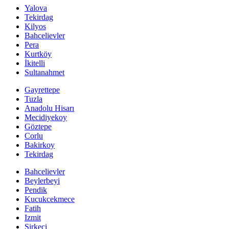
Yalova
Tekirdag
Kilyos
Bahcelievler
Pera
Kurtköy
İkitelli
Sultanahmet
Gayrettepe
Tuzla
Anadolu Hisarı
Mecidiyekoy
Göztepe
Corlu
Bakirkoy
Tekirdag
Bahcelievler
Beylerbeyi
Pendik
Kucukcekmece
Fatih
Izmit
Sirkeci