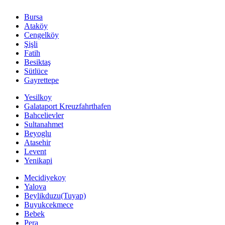
Bursa
Ataköy
Cengelköy
Şişli
Fatih
Besiktaş
Sütlüce
Gayrettepe
Yesilkoy
Galataport Kreuzfahrthafen
Bahcelievler
Sultanahmet
Beyoglu
Atasehir
Levent
Yenikapi
Mecidiyekoy
Yalova
Beylikduzu(Tuyap)
Buyukcekmece
Bebek
Pera