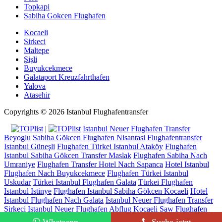
Topkapi
Sabiha Gokcen Flughafen
Kocaeli
Sirkeci
Maltepe
Şişli
Buyukcekmece
Galataport Kreuzfahrthafen
Yalova
Atasehir
Copyrights © 2026 Istanbul Flughafentransfer
|
Istanbul Neuer Flughafen Transfer
Beyoglu
Sabiha Gökcen Flughafen Nisantasi
Flughafentransfer
Istanbul Güneşli
Flughafen Türkei Istanbul Ataköy
Flughafen
Istanbul Sabiha Gökcen Transfer Maslak
Flughafen Sabiha Nach
Umraniye
Flughafen Transfer Hotel Nach Sapanca
Hotel Istanbul
Flughafen Nach Buyukcekmece
Flughafen Türkei Istanbul
Uskudar
Türkei Istanbul Flughafen Galata
Türkei Flughafen
Istanbul Istinye
Flughafen Istanbul Sabiha Gökcen Kocaeli
Hotel
Istanbul Flughafen Nach Galata
Istanbul Neuer Flughafen Transfer
Sirkeci
Istanbul Neuer Flughafen Abflug Kocaeli
Saw Flughafen
Istanbul Kucukcekmece
Flughafentaxi Istanbul Avcilar
Flughafen