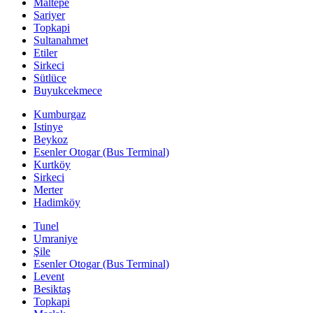
Maltepe
Sariyer
Topkapi
Sultanahmet
Etiler
Sirkeci
Sütlüce
Buyukcekmece
Kumburgaz
Istinye
Beykoz
Esenler Otogar (Bus Terminal)
Kurtköy
Sirkeci
Merter
Hadimköy
Tunel
Umraniye
Şile
Esenler Otogar (Bus Terminal)
Levent
Besiktaş
Topkapi