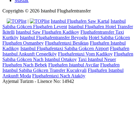
Maslak
Copyrights © 2026 Istanbul Flughafentransfer
|
Istanbul Flughafen Saw Kartal
Istanbul
Sabiha Gökcen Flughafen Levent
Istanbul Flughafen Hotel Transfer
İkitelli
Istanbul Saw Flughafen Kadikoy
Flughafentransfer Taxi
Kurtköy
Istanbul Flughafentransfer Beyoglu
Hotel Sabiha Gökcen
Flughafen Osmanbey
Flughafentaxi Besiktaş
Flughafen Istanbul
Kadikoy
Istanbul Flughafentaxi Sabiha Gokcen Airport
Flughafen
Istanbul Ankunft Cengelköy
Flughafentaxi Vom Kadikoy
Flughafen
Sabiha Gökcen Nach Istanbul Ortakoy
Taxi Istanbul Neuer
Flughafen Nach Bebek
Flughafen Istanbul Avcilar
Flughafen
Istanbul Sabiha Gökcen Transfer Kucukyali
Flughafen Istanbul
Ankunft Moda
Flughafentaxi Nach Ataköy
Ayjemal Turizm - Lisence No: 14942