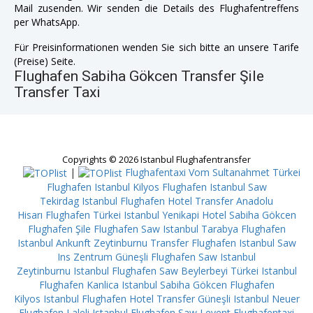
Mail zusenden. Wir senden die Details des Flughafentreffens
per WhatsApp.
Für Preisinformationen wenden Sie sich bitte an unsere Tarife
(Preise) Seite.
Flughafen Sabiha Gökcen Transfer Şile
Transfer Taxi
Copyrights © 2026 Istanbul Flughafentransfer
|
Flughafentaxi Vom Sultanahmet
Türkei
Flughafen Istanbul Kilyos
Flughafen Istanbul Saw
Tekirdag
Istanbul Flughafen Hotel Transfer Anadolu
Hisarı
Flughafen Türkei Istanbul Yenikapi
Hotel Sabiha Gökcen
Flughafen Şile
Flughafen Saw Istanbul Tarabya
Flughafen
Istanbul Ankunft Zeytinburnu
Transfer Flughafen Istanbul Saw
Ins Zentrum Güneşli
Flughafen Saw Istanbul
Zeytinburnu
Istanbul Flughafen Saw Beylerbeyi
Türkei Istanbul
Flughafen Kanlica
Istanbul Sabiha Gökcen Flughafen
Kilyos
Istanbul Flughafen Hotel Transfer Güneşli
Istanbul Neuer
Flughafen Laleli
Istanbul Flughafen Saw Levent
Flughafentaxi