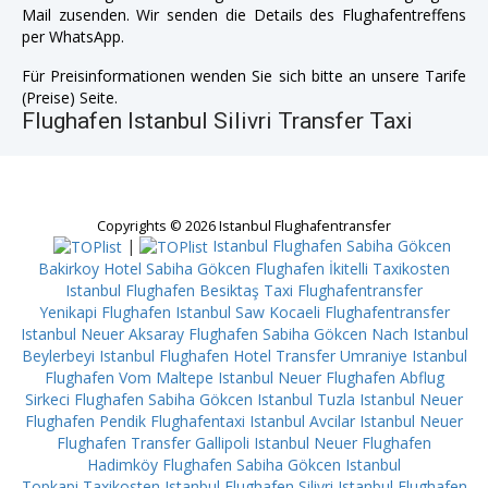
Mail zusenden. Wir senden die Details des Flughafentreffens
per WhatsApp.
Für Preisinformationen wenden Sie sich bitte an unsere Tarife
(Preise) Seite.
Flughafen Istanbul Silivri Transfer Taxi
Copyrights © 2026 Istanbul Flughafentransfer
|
Istanbul Flughafen Sabiha Gökcen
Bakirkoy
Hotel Sabiha Gökcen Flughafen İkitelli
Taxikosten
Istanbul Flughafen Besiktaş
Taxi Flughafentransfer
Yenikapi
Flughafen Istanbul Saw Kocaeli
Flughafentransfer
Istanbul Neuer Aksaray
Flughafen Sabiha Gökcen Nach Istanbul
Beylerbeyi
Istanbul Flughafen Hotel Transfer Umraniye
Istanbul
Flughafen Vom Maltepe
Istanbul Neuer Flughafen Abflug
Sirkeci
Flughafen Sabiha Gökcen Istanbul Tuzla
Istanbul Neuer
Flughafen Pendik
Flughafentaxi Istanbul Avcilar
Istanbul Neuer
Flughafen Transfer Gallipoli
Istanbul Neuer Flughafen
Hadimköy
Flughafen Sabiha Gökcen Istanbul
Topkapi
Taxikosten Istanbul Flughafen Silivri
Istanbul Flughafen