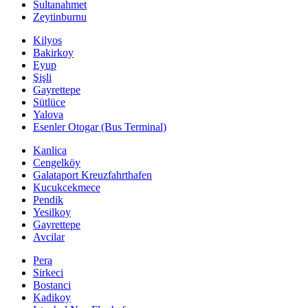
Sultanahmet
Zeytinburnu
Kilyos
Bakirkoy
Eyup
Şişli
Gayrettepe
Sütlüce
Yalova
Esenler Otogar (Bus Terminal)
Kanlica
Cengelköy
Galataport Kreuzfahrthafen
Kucukcekmece
Pendik
Yesilkoy
Gayrettepe
Avcilar
Pera
Sirkeci
Bostanci
Kadikoy