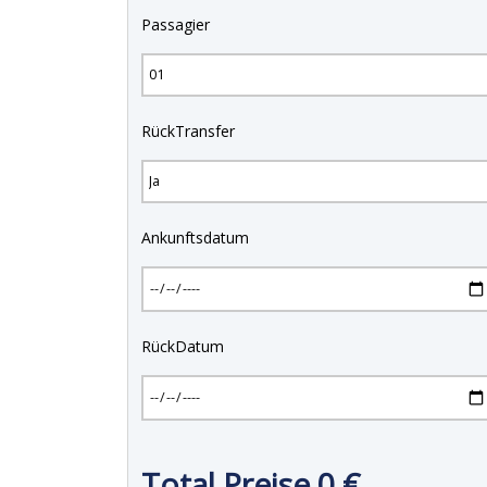
Passagier
RückTransfer
Ankunftsdatum
RückDatum
Total Preise
0
€