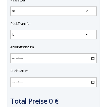
Passagier
RückTransfer
Ankunftsdatum
RückDatum
Total Preise
0
€