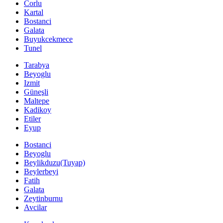
Corlu
Kartal
Bostanci
Galata
Buyukcekmece
Tunel
Tarabya
Beyoglu
Izmit
Güneşli
Maltepe
Kadikoy
Etiler
Eyup
Bostanci
Beyoglu
Beylikduzu(Tuyap)
Beylerbeyi
Fatih
Galata
Zeytinburnu
Avcilar