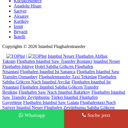
Kucukcekmece
Anadolu Hisarı
Sariyer
Aksaray
Kurtköy
Izmit
Beyazit
İkitelli
Copyrights © 2026 Istanbul Flughafentransfer
|
Istanbul Neuer Flughafen Abflug
Taksim
Flughafen Istanbul Saw Transfer Bostanci
Istanbul Neuer
Flughafen Istinye
Hotel Sabiha Gökcen Flughafen
Nisantasi
Flughafen Istanbul Ist Sapanca
Flughafen Istanbul Saw
Transfer Osmanbey
Flughafentransfer Taxi Tekirdag
Flughafen
Sabiha Gökcen Nach Istanbul Avcilar
Flughafen Istanbul Ist
Nisantasi
Flughafen Istanbul Sabiha Gökcen Transfer
Besiktaş
Flughafen Saw Nach Istanbul Bakirkoy
Flughafen Istanbul
Saw Transfer Zeytinburnu
Türkei Istanbul Flughafen
Gayrettepe
Flughafen Istanbul Saw Galata
Flughafentaxi Nach
Sariyer
Istanbul Neuer Flughafen Zeytinburnu
Sabiha Gökcen
Flughafen Transfer Yesilkoy(CNR)
Sabiha Gökcen Flughafen
Whatsapp
Suche jetzt
Yesilyurt
Ayjemal Turizm - Lisence No: 14942