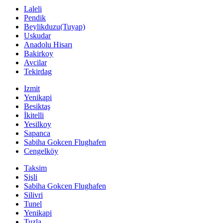
Laleli
Pendik
Beylikduzu(Tuyap)
Uskudar
Anadolu Hisarı
Bakirkoy
Avcilar
Tekirdag
Izmit
Yenikapi
Besiktaş
İkitelli
Yesilkoy
Sapanca
Sabiha Gokcen Flughafen
Cengelköy
Taksim
Şişli
Sabiha Gokcen Flughafen
Silivri
Tunel
Yenikapi
Tuzla