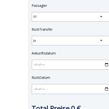
Passagier
RückTransfer
Ankunftsdatum
RückDatum
Total Preise
0
€