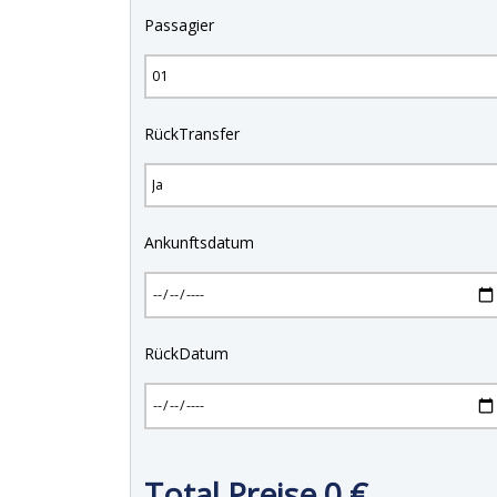
Passagier
RückTransfer
Ankunftsdatum
RückDatum
Total Preise
0
€