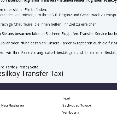
e von
Istanbul Flughafen Transfers - Istanbul Neuer Flughafen Yesilkoy
n oder sich in Eile befinden.
mercedes van mieten, um Ihren Stil, Eleganz und Geschmack zu entspr
prachige Chauffeure, die Ihnen helfen, Ihr Ziel zu erreichen.
 Sie uns besuchen können Sie Ihren Flughafen-Transfer-Service buche
Dollar oder Pfund bezahlen. Unsere Fahrer akzeptieren auch die für Si
n wir Ihre Reservierung sofort bestätigen und Ihnen eine Bestäti
e Tarife (Preise) Seite.
silkoy Transfer Taxi
r
İkitelli
l Neu Flughafen
Beylikduzu(Tuyap)
Yenibosna