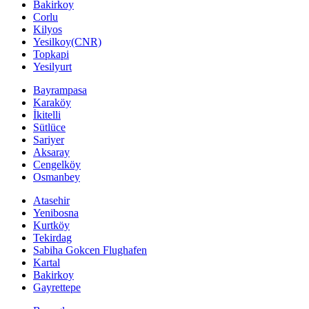
Bakirkoy
Corlu
Kilyos
Yesilkoy(CNR)
Topkapi
Yesilyurt
Bayrampasa
Karaköy
İkitelli
Sütlüce
Sariyer
Aksaray
Cengelköy
Osmanbey
Atasehir
Yenibosna
Kurtköy
Tekirdag
Sabiha Gokcen Flughafen
Kartal
Bakirkoy
Gayrettepe