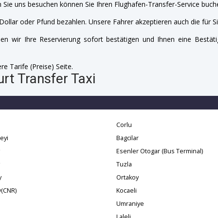
 Sie uns besuchen können Sie Ihren Flughafen-Transfer-Service buche
Dollar oder Pfund bezahlen. Unsere Fahrer akzeptieren auch die für Si
n wir Ihre Reservierung sofort bestätigen und Ihnen eine Bestäti
e Tarife (Preise) Seite.
urt Transfer Taxi
a
Corlu
eyi
Bagcilar
Esenler Otogar (Bus Terminal)
Tuzla
y
Ortakoy
y(CNR)
Kocaeli
Umraniye
Laleli