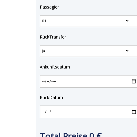
Passagier
RückTransfer
Ankunftsdatum
RückDatum
Total Preise
0
€