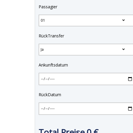
Passagier
RückTransfer
Ankunftsdatum
RückDatum
Total Preise
0
€