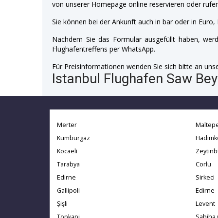
von unserer Homepage online reservieren oder rufen
Sie können bei der Ankunft auch in bar oder in Euro, 
Nachdem Sie das Formular ausgefüllt haben, werde
Flughafentreffens per WhatsApp.
Für Preisinformationen wenden Sie sich bitte an unser
Istanbul Flughafen Saw Beyl
Merter
Maltep
Kumburgaz
Hadimk
Kocaeli
Zeytin
Tarabya
Corlu
Edirne
Sirkeci
Gallipoli
Edirne
Şişli
Levent
Topkapi
Sabiha 