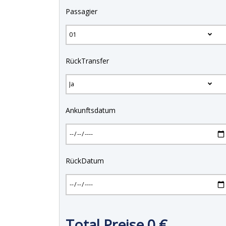
Passagier
RückTransfer
Ankunftsdatum
RückDatum
Total Preise
0
€