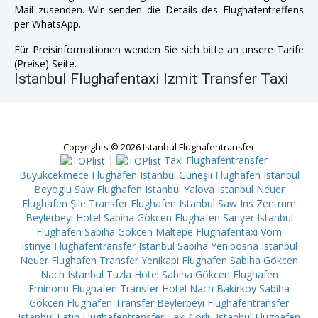
Mail zusenden. Wir senden die Details des Flughafentreffens
per WhatsApp.
Für Preisinformationen wenden Sie sich bitte an unsere Tarife
(Preise) Seite.
Istanbul Flughafentaxi Izmit Transfer Taxi
Copyrights © 2026 Istanbul Flughafentransfer
|
Taxi Flughafentransfer
Buyukcekmece
Flughafen Istanbul Güneşli
Flughafen Istanbul
Beyoglu
Saw Flughafen Istanbul Yalova
Istanbul Neuer
Flughafen Şile
Transfer Flughafen Istanbul Saw Ins Zentrum
Beylerbeyi
Hotel Sabiha Gökcen Flughafen Sariyer
Istanbul
Flughafen Sabiha Gökcen Maltepe
Flughafentaxi Vom
Istinye
Flughafentransfer Istanbul Sabiha Yenibosna
Istanbul
Neuer Flughafen Transfer Yenikapi
Flughafen Sabiha Gökcen
Nach Istanbul Tuzla
Hotel Sabiha Gökcen Flughafen
Eminonu
Flughafen Transfer Hotel Nach Bakirkoy
Sabiha
Gökcen Flughafen Transfer Beylerbeyi
Flughafentransfer
Istanbul Fatih
Flughafentransfer Taxi Corlu
Istanbul Flughafen