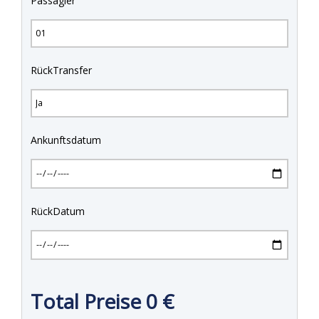
Passagier
RückTransfer
Ankunftsdatum
RückDatum
Total Preise
0
€