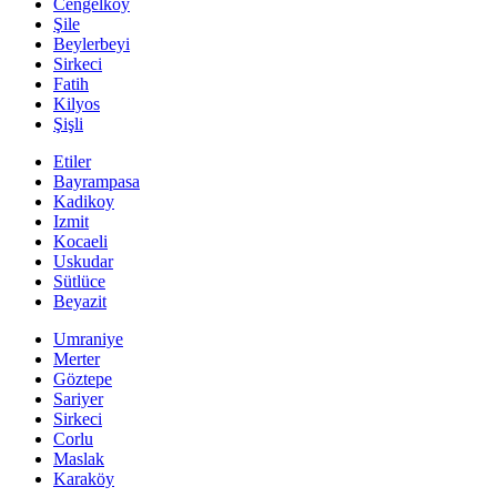
Cengelköy
Şile
Beylerbeyi
Sirkeci
Fatih
Kilyos
Şişli
Etiler
Bayrampasa
Kadikoy
Izmit
Kocaeli
Uskudar
Sütlüce
Beyazit
Umraniye
Merter
Göztepe
Sariyer
Sirkeci
Corlu
Maslak
Karaköy