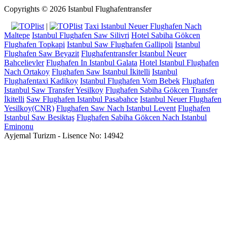
Copyrights © 2026 Istanbul Flughafentransfer
|
Taxi Istanbul Neuer Flughafen Nach
Maltepe
Istanbul Flughafen Saw Silivri
Hotel Sabiha Gökcen
Flughafen Topkapi
Istanbul Saw Flughafen Gallipoli
Istanbul
Flughafen Saw Beyazit
Flughafentransfer Istanbul Neuer
Bahcelievler
Flughafen In Istanbul Galata
Hotel Istanbul Flughafen
Nach Ortakoy
Flughafen Saw Istanbul İkitelli
Istanbul
Flughafentaxi Kadikoy
Istanbul Flughafen Vom Bebek
Flughafen
Istanbul Saw Transfer Yesilkoy
Flughafen Sabiha Gökcen Transfer
İkitelli
Saw Flughafen Istanbul Pasabahce
Istanbul Neuer Flughafen
Yesilkoy(CNR)
Flughafen Saw Nach Istanbul Levent
Flughafen
Istanbul Saw Besiktaş
Flughafen Sabiha Gökcen Nach Istanbul
Eminonu
Ayjemal Turizm - Lisence No: 14942