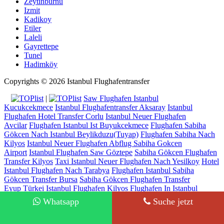
Zeytinburnu
Izmit
Kadikoy
Etiler
Laleli
Gayrettepe
Tunel
Hadimköy
Copyrights © 2026 Istanbul Flughafentransfer
|
Saw Flughafen Istanbul
Kucukcekmece
Istanbul Flughafentransfer Aksaray
Istanbul
Flughafen Hotel Transfer Corlu
Istanbul Neuer Flughafen
Avcilar
Flughafen Istanbul Ist Buyukcekmece
Flughafen Sabiha
Gökcen Nach Istanbul Beylikduzu(Tuyap)
Flughafen Sabiha Nach
Kilyos
Istanbul Neuer Flughafen Abflug Sabiha Gokcen
Airport
Istanbul Flughafen Saw Göztepe
Sabiha Gökcen Flughafen
Transfer Kilyos
Taxi Istanbul Neuer Flughafen Nach Yesilkoy
Hotel
Istanbul Flughafen Nach Tarabya
Flughafen Istanbul Sabiha
Gökcen Transfer Bursa
Sabiha Gökcen Flughafen Transfer
Eyup
Türkei Istanbul Flughafen Kilyos
Flughafen In Istanbul
Şile
Türkei Istanbul Flughafen Bahcelievler
Flughafen Istanbul Ist
Whatsapp
Suche jetzt
Hadimköy
Ayjemal Turizm - Lisence No: 14942