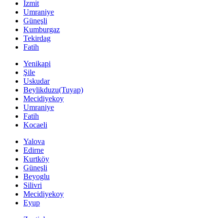
Izmit
Umraniye
Güneşli
Kumburgaz
Tekirdag
Fatih
Yenikapi
Şile
Uskudar
Beylikduzu(Tuyap)
Mecidiyekoy
Umraniye
Fatih
Kocaeli
Yalova
Edirne
Kurtköy
Güneşli
Beyoglu
Silivri
Mecidiyekoy
Eyup