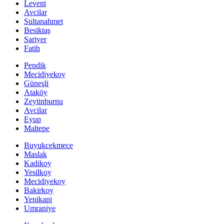
Levent
Avcilar
Sultanahmet
Besiktaş
Sariyer
Fatih
Pendik
Mecidiyekoy
Güneşli
Ataköy
Zeytinburnu
Avcilar
Eyup
Maltepe
Buyukcekmece
Maslak
Kadikoy
Yesilkoy
Mecidiyekoy
Bakirkoy
Yenikapi
Umraniye