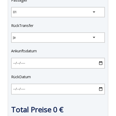
Passagier
RückTransfer
Ankunftsdatum
RückDatum
Total Preise
0
€