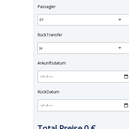
Passagier
RückTransfer
Ankunftsdatum
RückDatum
Total Preise
0
€