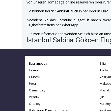
von unserer Homepage online reservieren oder rufen
Sie können bei der Ankunft auch in bar oder in Euro, 
Nachdem Sie das Formular ausgefüllt haben, werde
Flughafentreffens per WhatsApp.
Für Preisinformationen wenden Sie sich bitte an unser
Istanbul Sabiha Gökcen Flug
Bayrampasa
Silivri
Levent
Avcilar
Güneşli
Yesilyur
Pera
Maltep
Osmanbey
Maslak
Pendik
Şile
Ortakoy
Kurtköy
Galataport Kreuzfahrthafen
Yesilko