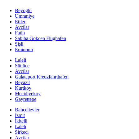
Beyoglu
Umraniye
Etiler
Avcilar
Fatih
Sabiha Gokcen Flughafen
Şişli
Eminonu
Laleli
Sütlüce
Avcilar
Galataport Kreuzfahrthafen
Beyazit
Kurtköy
Mecidiyekoy
Gayrettepe
Bahcelievler
Izmit
İkitelli
Laleli
Sirkeci
Avcilar