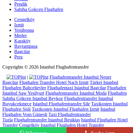
Pendik
Sabiha Gokcen Flughafen
Cengelköy
Izmit
Yenibosna
Merter
Karaköy
Bayrampasa
Bagcilar
Pera
Copyrights © 2026 Istanbul Flughafentransfer
|
Flughafentransfer Istanbul Neuer
Bagcilar
Flughafen Transfer Hotel Nach Izmit
Türkei Istanbul
Flughafen Bahcelievler
Flughafentaxi Istanbul Bagcilar
Flughafen
Istanbul Saw Yesilyurt
Flughafentransfer Istanbul Moda
Flughafen
Sabiha Gökcen Istanbul Beykoz
Flughafentransfer Istanbul
Buyukcekmece
Istanbul Flughafentransfer Şile
Taxikosten Istanbul
Flughafen Şişli
Taxikosten Istanbul Flughafen Izmit
Istanbul
Flughafen Vom Güneşli
Taxi Flughafentransfer
Tuzla
Flughafentransfer Istanbul Besiktaş
Istanbul Flughafen Hotel
Transfer Cengelköy
Istanbul Flughafen Hotel Transfer
Yesilyurt
Taxipreise Istanbul Flughafen Beyoglu
Flughafen Transfer