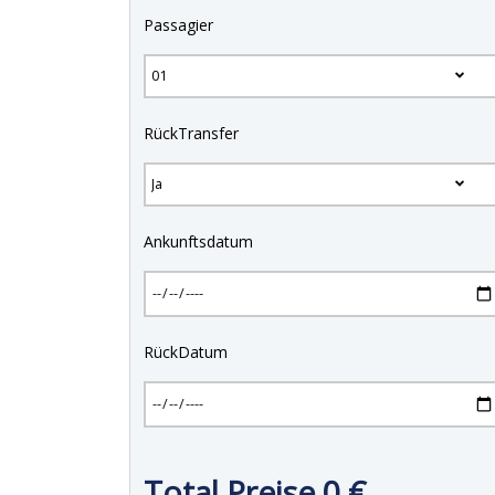
Passagier
RückTransfer
Ankunftsdatum
RückDatum
Total Preise
0
€