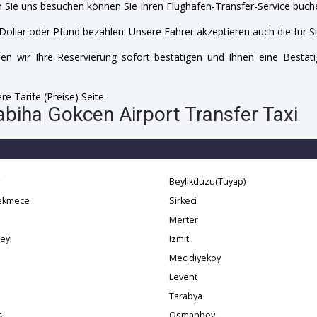
 Sie uns besuchen können Sie Ihren Flughafen-Transfer-Service buche
Dollar oder Pfund bezahlen. Unsere Fahrer akzeptieren auch die für Si
n wir Ihre Reservierung sofort bestätigen und Ihnen eine Bestäti
e Tarife (Preise) Seite.
abiha Gokcen Airport Transfer Taxi
Beylikduzu(Tuyap)
ekmece
Sirkeci
Merter
eyi
Izmit
i
Mecidiyekoy
Levent
Tarabya
ş
Osmanbey