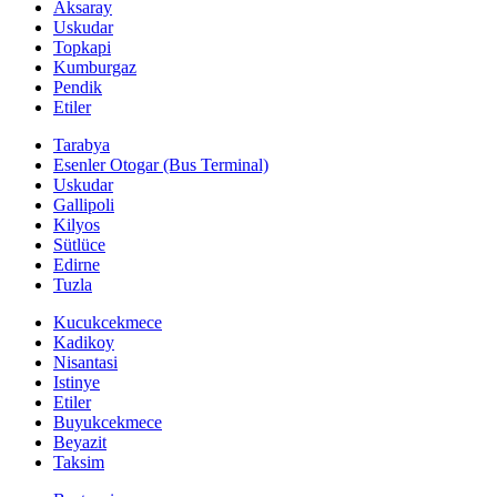
Aksaray
Uskudar
Topkapi
Kumburgaz
Pendik
Etiler
Tarabya
Esenler Otogar (Bus Terminal)
Uskudar
Gallipoli
Kilyos
Sütlüce
Edirne
Tuzla
Kucukcekmece
Kadikoy
Nisantasi
Istinye
Etiler
Buyukcekmece
Beyazit
Taksim