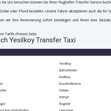
 Sie uns besuchen können Sie Ihren Flughafen-Transfer-Service buche
Dollar oder Pfund bezahlen. Unsere Fahrer akzeptieren auch die für Si
n wir Ihre Reservierung sofort bestätigen und Ihnen eine Bestäti
e Tarife (Preise) Seite.
ch Yesilkoy Transfer Taxi
Yesilkoy
Bahcelievler
Kadikoy
ye
Kucukcekmece
evler
Galata
Istinye
gaz
Bagcilar
ort Kreuzfahrthafen
Umraniye