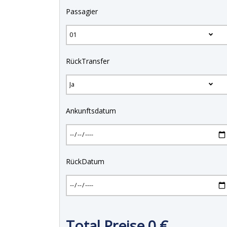
Passagier
RückTransfer
Ankunftsdatum
RückDatum
Total Preise
0
€