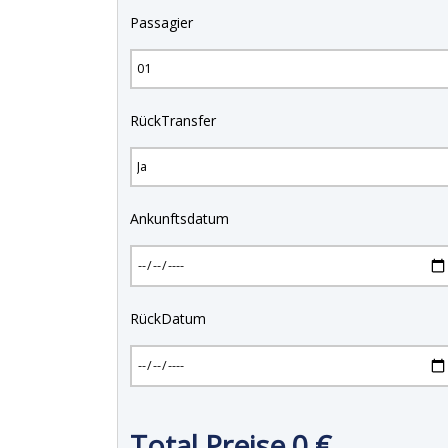
Passagier
RückTransfer
Ankunftsdatum
RückDatum
Total Preise
0
€