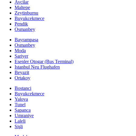
Avcilar
Maltepe
Zeytinburnu
Buyukcekmece
Pendik
Osmanbey
Bayrampasa
Osmanbey
Moda
Sariyer
Esenler Otogar (Bus Terminal)
Istanbul Neu Flughafen
Beyazit
Ortakoy
Bostanci
Buyukcekmece
Yalova
Tunel
Sapanca
Umraniye
Laleli
Şişli