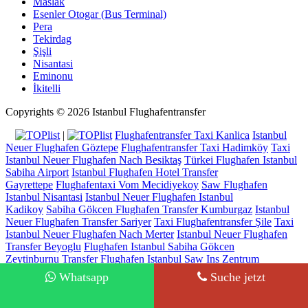
Maslak
Esenler Otogar (Bus Terminal)
Pera
Tekirdag
Şişli
Nisantasi
Eminonu
İkitelli
Copyrights © 2026 Istanbul Flughafentransfer
|
Flughafentransfer Taxi Kanlica
Istanbul
Neuer Flughafen Göztepe
Flughafentransfer Taxi Hadimköy
Taxi
Istanbul Neuer Flughafen Nach Besiktaş
Türkei Flughafen Istanbul
Sabiha Airport
Istanbul Flughafen Hotel Transfer
Gayrettepe
Flughafentaxi Vom Mecidiyekoy
Saw Flughafen
Istanbul Nisantasi
Istanbul Neuer Flughafen Istanbul
Kadikoy
Sabiha Gökcen Flughafen Transfer Kumburgaz
Istanbul
Neuer Flughafen Transfer Sariyer
Taxi Flughafentransfer Şile
Taxi
Istanbul Neuer Flughafen Nach Merter
Istanbul Neuer Flughafen
Transfer Beyoglu
Flughafen Istanbul Sabiha Gökcen
Zeytinburnu
Transfer Flughafen Istanbul Saw Ins Zentrum
Yalova
Taxi Istanbul Neuer Flughafen Nach Cengelköy
Istanbul
Whatsapp
Suche jetzt
Flughafentransfer Sultanahmet
Ayjemal Turizm - Lisence No: 14942