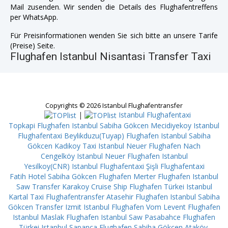
Mail zusenden. Wir senden die Details des Flughafentreffens
per WhatsApp.
Für Preisinformationen wenden Sie sich bitte an unsere Tarife
(Preise) Seite.
Flughafen Istanbul Nisantasi Transfer Taxi
Copyrights © 2026 Istanbul Flughafentransfer
|
Istanbul Flughafentaxi
Topkapi
Flughafen Istanbul Sabiha Gökcen Mecidiyekoy
Istanbul
Flughafentaxi Beylikduzu(Tuyap)
Flughafen Istanbul Sabiha
Gökcen Kadikoy
Taxi Istanbul Neuer Flughafen Nach
Cengelköy
Istanbul Neuer Flughafen Istanbul
Yesilkoy(CNR)
Istanbul Flughafentaxi Şişli
Flughafentaxi
Fatih
Hotel Sabiha Gökcen Flughafen Merter
Flughafen Istanbul
Saw Transfer Karakoy Cruise Ship
Flughafen Türkei Istanbul
Kartal
Taxi Flughafentransfer Atasehir
Flughafen Istanbul Sabiha
Gökcen Transfer Izmit
Istanbul Flughafen Vom Levent
Flughafen
Istanbul Maslak
Flughafen Istanbul Saw Pasabahce
Flughafen
Türkei Istanbul Sapanca
Flughafen Sabiha Gökcen Ataköy