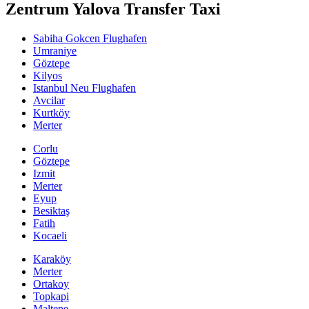
Zentrum Yalova Transfer Taxi
Sabiha Gokcen Flughafen
Umraniye
Göztepe
Kilyos
Istanbul Neu Flughafen
Avcilar
Kurtköy
Merter
Corlu
Göztepe
Izmit
Merter
Eyup
Besiktaş
Fatih
Kocaeli
Karaköy
Merter
Ortakoy
Topkapi
Maltepe