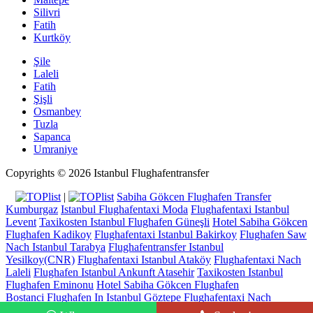
Silivri
Fatih
Kurtköy
Şile
Laleli
Fatih
Şişli
Osmanbey
Tuzla
Sapanca
Umraniye
Copyrights © 2026 Istanbul Flughafentransfer
|
Sabiha Gökcen Flughafen Transfer
Kumburgaz
Istanbul Flughafentaxi Moda
Flughafentaxi Istanbul
Levent
Taxikosten Istanbul Flughafen Güneşli
Hotel Sabiha Gökcen
Flughafen Kadikoy
Flughafentaxi Istanbul Bakirkoy
Flughafen Saw
Nach Istanbul Tarabya
Flughafentransfer Istanbul
Yesilkoy(CNR)
Flughafentaxi Istanbul Ataköy
Flughafentaxi Nach
Laleli
Flughafen Istanbul Ankunft Atasehir
Taxikosten Istanbul
Flughafen Eminonu
Hotel Sabiha Gökcen Flughafen
Bostanci
Flughafen In Istanbul Göztepe
Flughafentaxi Nach
Sariyer
Istanbul Flughafen Saw Edirne
Istanbul Flughafen Vom