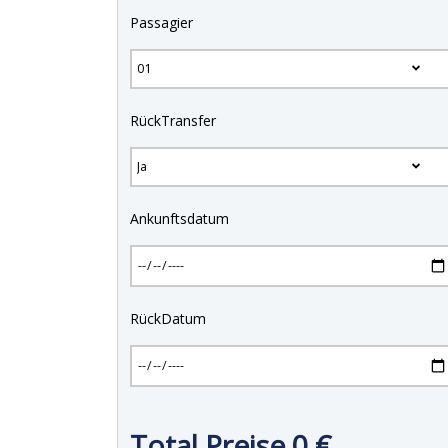
Passagier
RückTransfer
Ankunftsdatum
RückDatum
Total Preise
0
€